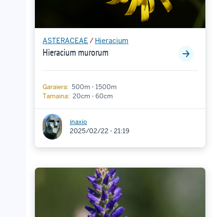
ASTERACEAE
/
Hieracium
Hieracium murorum
Garaiera:
500m - 1500m
Tamaina:
20cm - 60cm
inaxio
2025/02/22 - 21:19