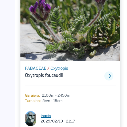
FABACEAE
/
Oxytropis
Oxytropis foucaudii
Garaiera:
2100m - 2450m
Tamaina:
5cm - 15cm
inaxio
2025/02/19 - 21:17