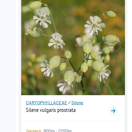
CARYOPHYLLACEAE
/
Silene
Silene vulgaris prostrata
Garaiera:
800m - 2200m