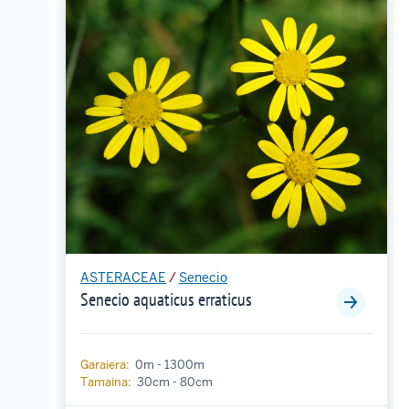
ASTERACEAE
/
Senecio
Senecio aquaticus erraticus
Garaiera:
0m - 1300m
Tamaina:
30cm - 80cm