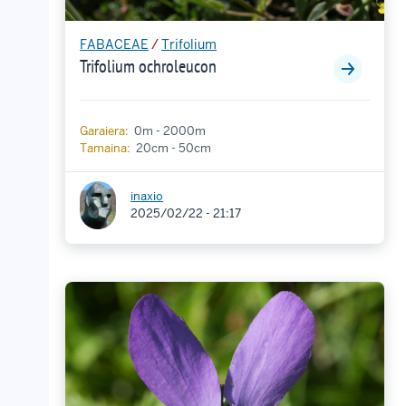
FABACEAE
/
Trifolium
Trifolium ochroleucon
Garaiera:
0m - 2000m
Tamaina:
20cm - 50cm
inaxio
2025/02/22 - 21:17