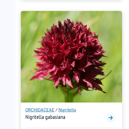
ORCHIDACEAE
/
Nigritella
Nigritella gabasiana