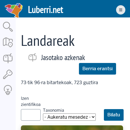
Skip
Luberri.net
to
Men
main
content
Landareak
Jasotako azkenak
Berria erantsi
73·tik 96·ra bitartekoak, 723 guztira
Izen
zientifikoa
Taxonomia