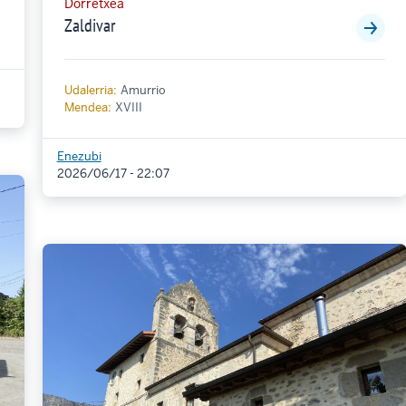
Dorretxea
Zaldivar
Udalerria:
Amurrio
Mendea:
XVIII
Enezubi
2026/06/17 - 22:07