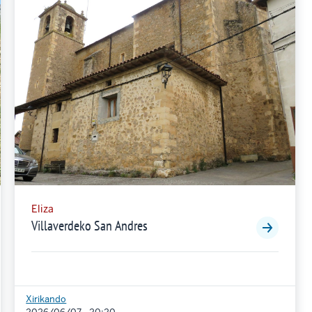
Eliza
Villaverdeko San Andres
Xirikando