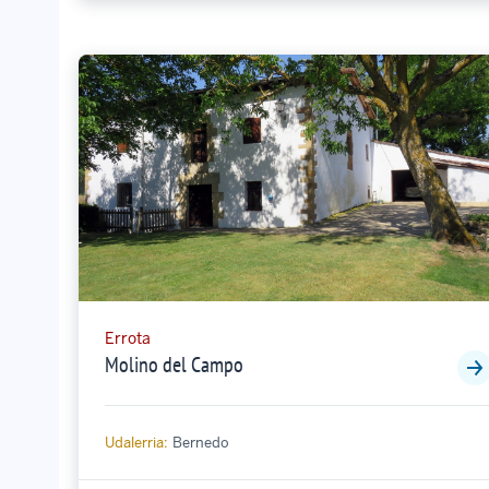
Errota
Molino del Campo
Udalerria:
Bernedo