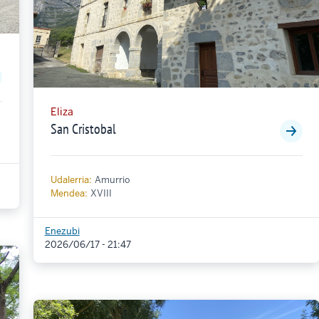
Eliza
San Cristobal
Udalerria:
Amurrio
Mendea:
XVIII
Enezubi
2026/06/17 - 21:47