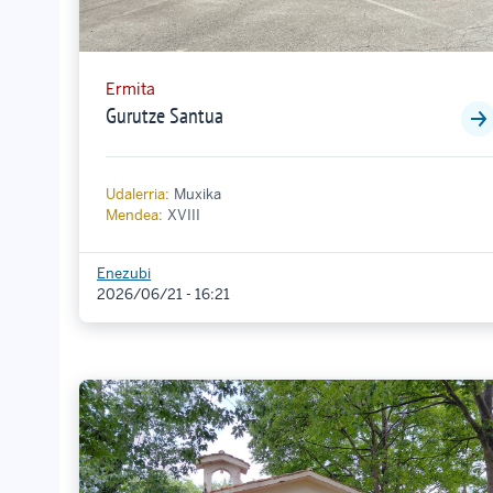
Ermita
Gurutze Santua
Udalerria:
Muxika
Mendea:
XVIII
Enezubi
2026/06/21 - 16:21