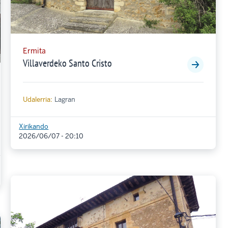
Ermita
Villaverdeko Santo Cristo
Udalerria:
Lagran
Xirikando
2026/06/07 - 20:10