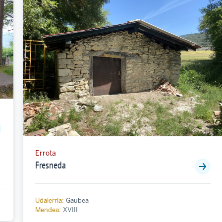
Errota
Fresneda
Udalerria:
Gaubea
Mendea:
XVIII