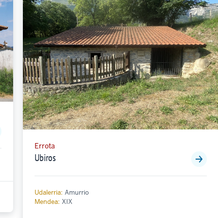
Errota
Ubiros
Udalerria:
Amurrio
Mendea:
XIX