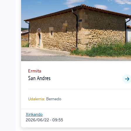
Ermita
San Andres
Udalerria:
Bernedo
Xirikando
2026/06/22 - 09:55