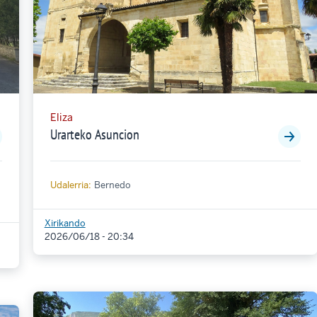
Eliza
Urarteko Asuncion
Udalerria:
Bernedo
Xirikando
2026/06/18 - 20:34