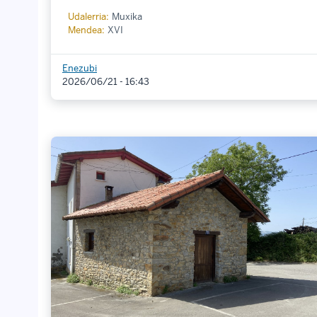
Udalerria:
Muxika
Mendea:
XVI
Enezubi
2026/06/21 - 16:43