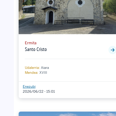
Ermita
Santo Cristo
Udalerria:
Aiara
Mendea:
XVIII
Enezubi
2026/06/22 - 15:01