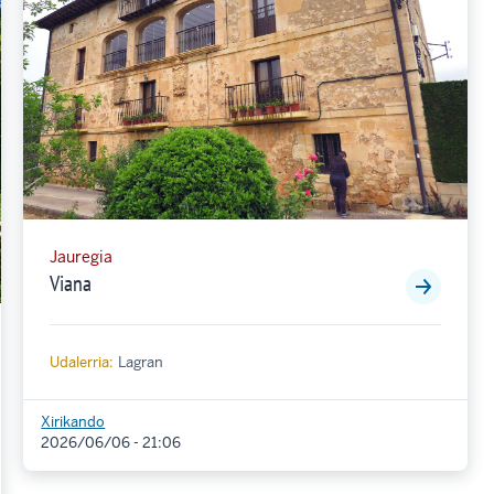
Jauregia
Viana
Udalerria:
Lagran
Xirikando
2026/06/06 - 21:06