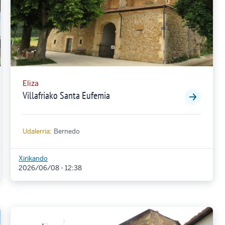
Eliza
Villafriako Santa Eufemia
Udalerria:
Bernedo
Xirikando
2026/06/08 - 12:38