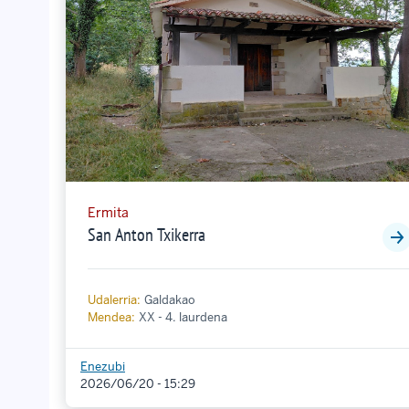
Ermita
San Anton Txikerra
Udalerria:
Galdakao
Mendea:
XX - 4. laurdena
Enezubi
2026/06/20 - 15:29