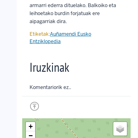
armarri ederra dituelako. Balkoiko eta
leihoetako burdin forjatuak ere
aipagarriak dira.
Etiketak:
Auñamendi Eusko
Entziklopedia
Iruzkinak
Komentariorik ez..
+
−