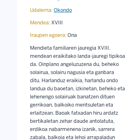
Udalerria:
Okondo
Mendea:
XVIII
Iraupen egoera:
Ona
Mendieta familiaren jauregia XVIII.
mendean eraikitako landa-jauregi tipikoa
da. Oinplano angeluzuzena du, beheko
solairua, solairu nagusia eta ganbara
ditu. Harlanduz eraikia, harlandu ondo
landua du baoetan, izkinetan, beheko eta
lehenengo solairuak banatzen dituen
gerrikoan, balkoiko mentsuletan eta
erlaitzean. Baoak fatxadan hiru ardatz
bertikaletan zehar daude antolatuta,
erdikoa nabarmenena izanik, sarrera
zabala, balkoia eta lehoi arrapaladun