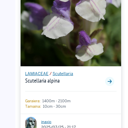
LAMIACEAE
/
Scutellaria
Scutellaria alpina
Garaiera:
1400m - 2100m
Tamaina:
10cm - 30cm
inaxio
2025/07/25 - 21:17