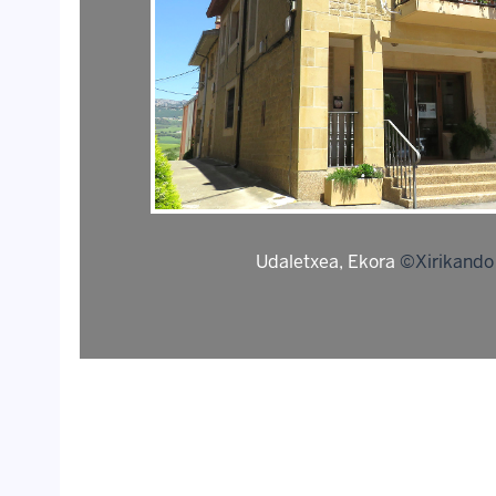
Udaletxea, Ekora
©Xirikando