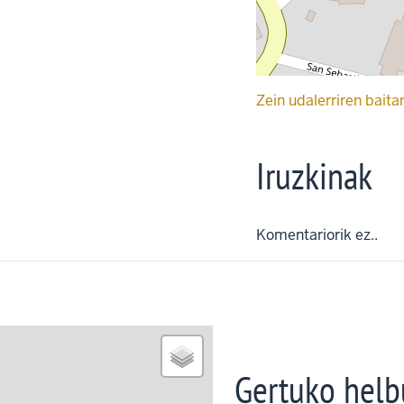
Zein udalerriren baita
Iruzkinak
Komentariorik ez..
Gertuko helb