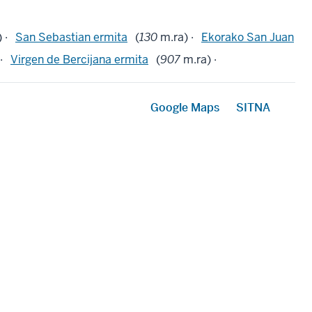
 ·
San Sebastian ermita
(
130
m.ra) ·
Ekorako San Juan
·
Virgen de Bercijana ermita
(
907
m.ra) ·
Google Maps
SITNA