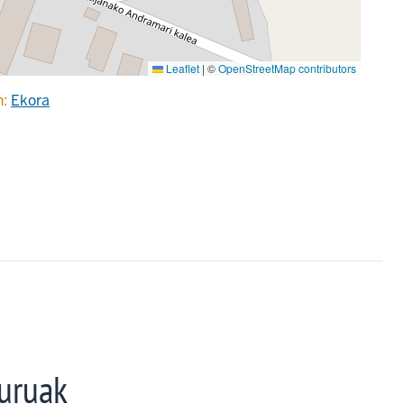
Leaflet
|
©
OpenStreetMap contributors
n:
Ekora
uruak