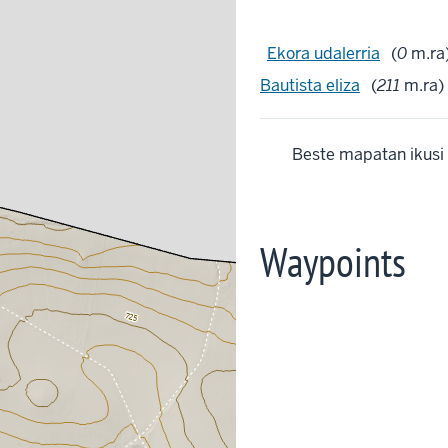
Ekora udalerria
(
0
m.ra)
Bautista eliza
(
211
m.ra) 
Beste mapatan ikusi
Waypoints