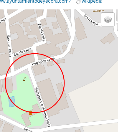
www.ayuntamientodeyecora.com/
wikipedia