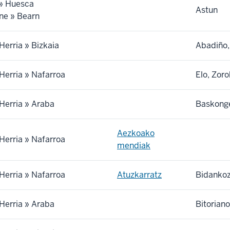
 » Huesca
Astun
ne » Bearn
Herria » Bizkaia
Abadiño, 
Herria » Nafarroa
Elo, Zoro
Herria » Araba
Baskonge
Aezkoako
Herria » Nafarroa
mendiak
Herria » Nafarroa
Atuzkarratz
Bidankoz
Herria » Araba
Bitorian