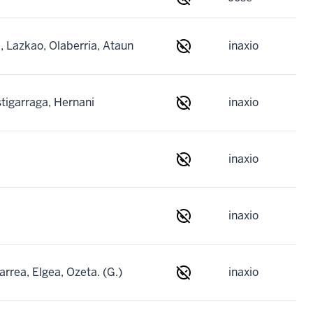
, Lazkao, Olaberria, Ataun
inaxio
stigarraga, Hernani
inaxio
inaxio
inaxio
arrea, Elgea, Ozeta. (G.)
inaxio