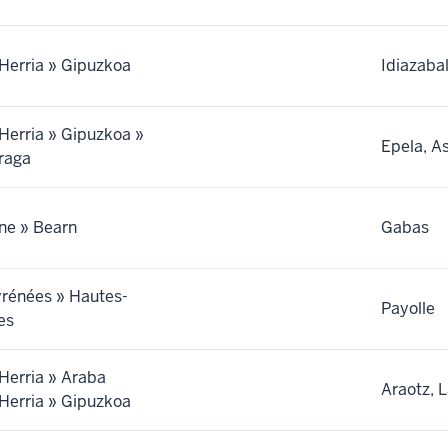
Herria » Gipuzkoa
Idiazabal
Herria » Gipuzkoa »
Epela, A
raga
ne » Bearn
Gabas
yrénées » Hautes-
Payolle
es
Herria » Araba
Araotz, L
Herria » Gipuzkoa