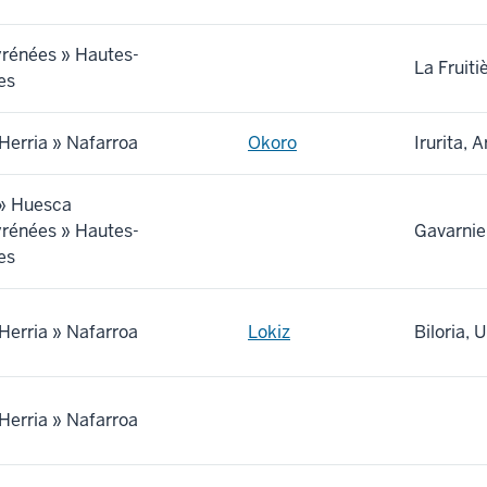
yrénées » Hautes-
La Fruiti
es
Herria » Nafarroa
Okoro
Irurita, 
 » Huesca
yrénées » Hautes-
Gavarnie,
es
Herria » Nafarroa
Lokiz
Biloria, U
Herria » Nafarroa