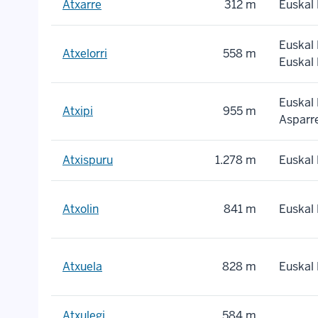
Atxarre
312 m
Euskal 
Euskal 
Atxelorri
558 m
Euskal 
Euskal 
Atxipi
955 m
Asparr
Atxispuru
1.278 m
Euskal 
Atxolin
841 m
Euskal 
Atxuela
828 m
Euskal 
Atxulegi
584 m