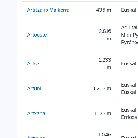
Artitzako Malkorra
436 m
Euskal 
Aquitai
2.816
Artouste
Midi-P
m
Pyréné
1.233
Artsal
Euskal 
m
Euskal 
Artubi
1.262 m
Euskal 
Euskal 
Artxabal
1.172 m
Errioxa
1.046