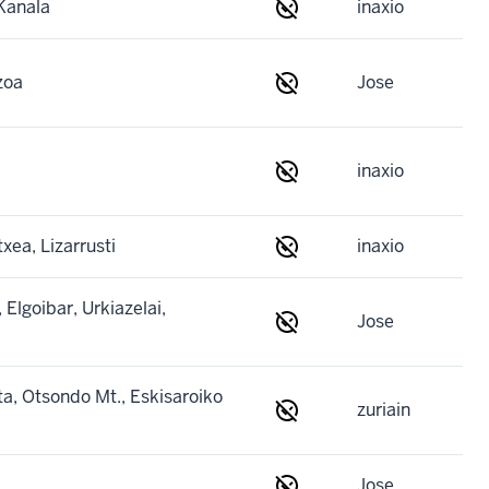
Kanala
inaxio
zoa
Jose
inaxio
xea, Lizarrusti
inaxio
 Elgoibar, Urkiazelai,
Jose
ta, Otsondo Mt., Eskisaroiko
zuriain
Jose