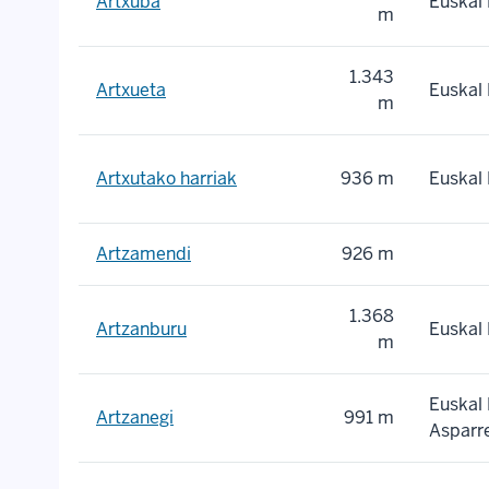
Artxuba
Euskal 
m
1.343
Artxueta
Euskal 
m
Artxutako harriak
936 m
Euskal 
Artzamendi
926 m
1.368
Artzanburu
Euskal 
m
Euskal 
Artzanegi
991 m
Asparr