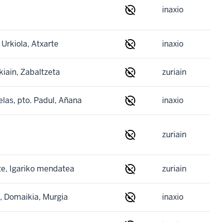
inaxio
Urkiola, Atxarte
inaxio
kiain, Zabaltzeta
zuriain
las, pto. Padul, Añana
inaxio
zuriain
e, Igariko mendatea
zuriain
o, Domaikia, Murgia
inaxio