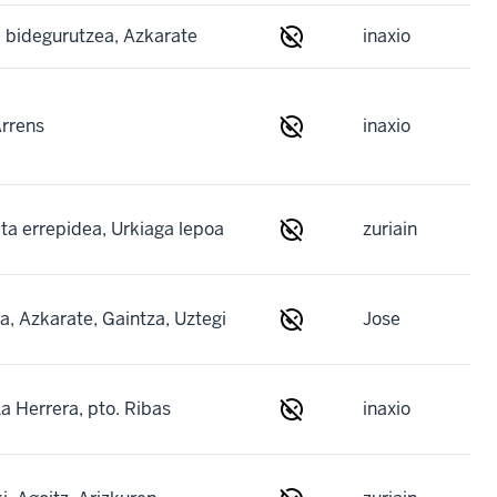
bidegurutzea, Azkarate
inaxio
Arrens
inaxio
ita errepidea, Urkiaga lepoa
zuriain
, Azkarate, Gaintza, Uztegi
Jose
a Herrera, pto. Ribas
inaxio