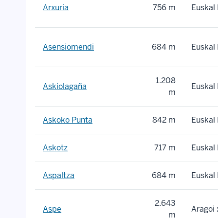
Arxuria
756 m
Euskal 
Asensiomendi
684 m
Euskal 
1.208
Askiolagaña
Euskal 
m
Askoko Punta
842 m
Euskal 
Askotz
717 m
Euskal 
Aspaltza
684 m
Euskal 
2.643
Aspe
Aragoi
m