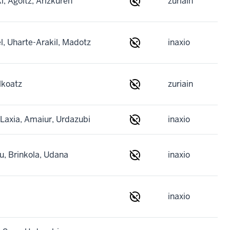
, Agoitz, Arizkuren
zuriain
l, Uharte-Arakil, Madotz
inaxio
lkoatz
zuriain
 Laxia, Amaiur, Urdazubi
inaxio
u, Brinkola, Udana
inaxio
inaxio