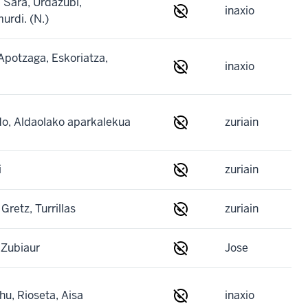
, Sara, Urdazubi,
inaxio
urdi. (N.)
 Apotzaga, Eskoriatza,
inaxio
o, Aldaolako aparkalekua
zuriain
i
zuriain
 Gretz, Turrillas
zuriain
 Zubiaur
Jose
u, Rioseta, Aisa
inaxio