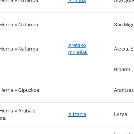
Herria » Nafarroa
Artxuba
Arangozki
Herria » Nafarroa
San Mige
Aretako
Herria » Nafarroa
Aietxu, E
mendiak
Bidarrai,
Herria » Gipuzkoa
Arantzaz
Herria » Araba »
Altzania
Lezea
ena