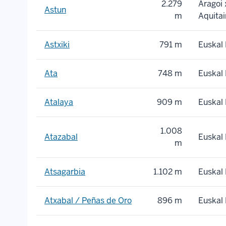
2.279
Aragoi
Astun
m
Aquitai
Astxiki
791 m
Euskal 
Ata
748 m
Euskal 
Atalaya
909 m
Euskal 
1.008
Atazabal
Euskal 
m
Atsagarbia
1.102 m
Euskal 
Atxabal / Peñas de Oro
896 m
Euskal 