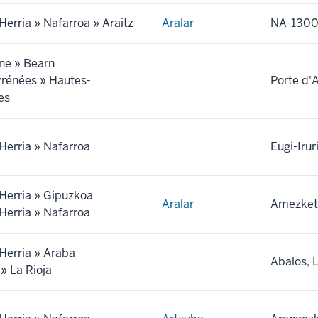
Herria » Nafarroa » Araitz
Aralar
NA-1300 
ne » Bearn
yrénées » Hautes-
Porte d'
es
Herria » Nafarroa
Eugi-Irur
Herria » Gipuzkoa
Aralar
Amezketa
Herria » Nafarroa
Herria » Araba
Abalos, L
 » La Rioja