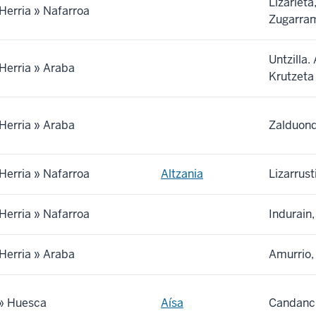
Lizarieta
Herria » Nafarroa
Zugarram
Untzilla.
Herria » Araba
Krutzeta
Herria » Araba
Zalduond
Herria » Nafarroa
Altzania
Lizarrust
Herria » Nafarroa
Indurain,
Herria » Araba
Amurrio,
 » Huesca
Aísa
Candanch