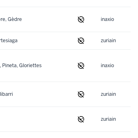
ère, Gèdre
inaxio
Artesiaga
zuriain
 Pineta, Gloriettes
inaxio
libarri
zuriain
zuriain