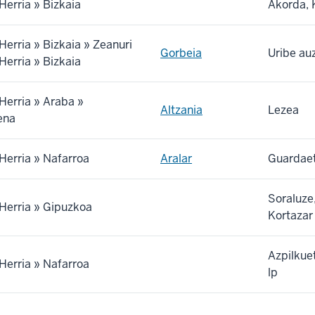
Herria » Bizkaia
Akorda, 
Herria » Bizkaia » Zeanuri
Gorbeia
Uribe au
Herria » Bizkaia
Herria » Araba »
Altzania
Lezea
ena
Herria » Nafarroa
Aralar
Guardaet
Soraluze,
Herria » Gipuzkoa
Kortazar
Azpilkue
Herria » Nafarroa
lp