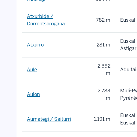
Atxurbide /
782 m
Euskal 
Dorrontsorogaña
Euskal 
Atxurro
281 m
Astigar
2.392
Aule
Aquitai
m
2.783
Midi-P
Aulon
m
Pyréné
Euskal 
Aumategi / Saiturri
1.191 m
Euskal 