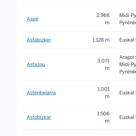
2.968
Midi-P
Aspé
m
Pyréné
Astabizker
1.128 m
Euskal 
Aragoi
3.071
Astazou
Midi-P
m
Pyréné
1.001
Astenbelarra
Euskal 
m
1.506
Astobizkar
Euskal 
m