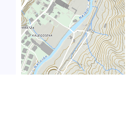
Leaflet
|
GeoEuskadi