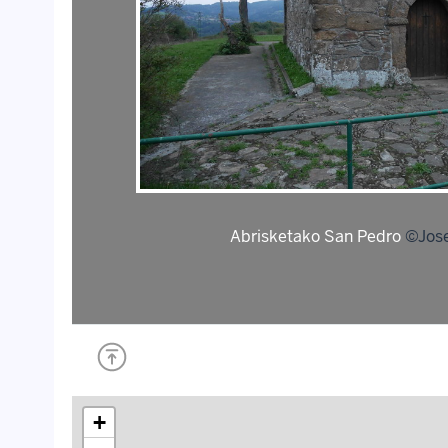
Abrisketako San Pedro
©Jose
+