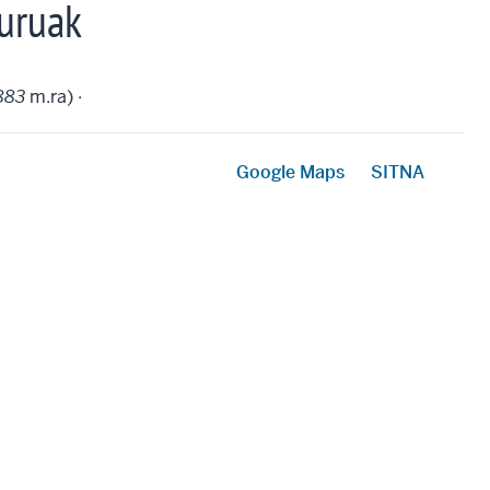
uruak
883
m.ra) ·
Google Maps
SITNA