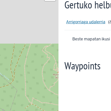
Gertuko helb
Arrigorriaga udalerria
(
Beste mapatan ikusi
Waypoints