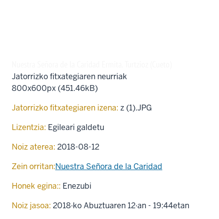
Nuestra Señora de la Caridad Ermita. Turtzioz (Cueto)
Jatorrizko fitxategiaren neurriak
800x600px (451.46kB)
Jatorrizko fitxategiaren izena:
z (1).JPG
Lizentzia:
Egileari galdetu
Noiz aterea:
2018-08-12
Zein orritan:
Nuestra Señora de la Caridad
Honek egina::
Enezubi
Noiz jasoa:
2018·ko Abuztuaren 12·an - 19:44etan