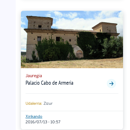
Jauregia
Palacio Cabo de Armeria
Udalerria:
Zizur
Xirikando
2016/07/13 - 10:57