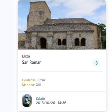
Eliza
San Roman
Udalerria:
Zizur
Mendea:
XIII
inaxio
2013/10/26 - 14:36