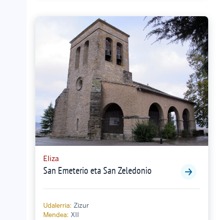
Eliza
San Emeterio eta San Zeledonio
Udalerria:
Zizur
Mendea:
XII