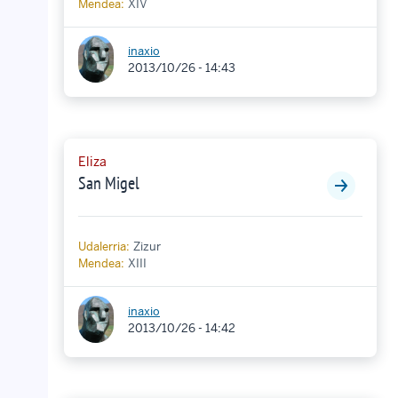
Mendea:
XIV
inaxio
2013/10/26 - 14:43
Eliza
San Migel
Udalerria:
Zizur
Mendea:
XIII
inaxio
2013/10/26 - 14:42