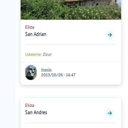
Eliza
San Adrian
Udalerria:
Zizur
inaxio
2013/10/26 - 14:47
Eliza
San Andres