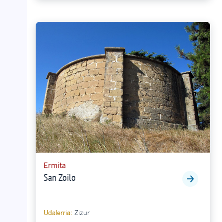
Ermita
San Zoilo
Udalerria:
Zizur