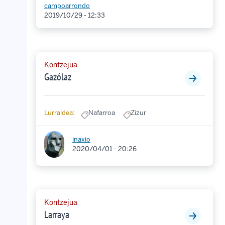
campoarrondo
2019/10/29 - 12:33
Kontzejua
Gazólaz
Lurraldea:
Nafarroa
Zizur
inaxio
2020/04/01 - 20:26
Kontzejua
Larraya