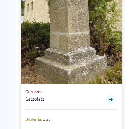
Gurutzea
Gatzolatz
Udalerria:
Zizur