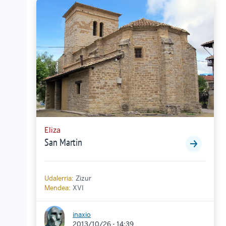
Eliza
San Martin
Udalerria:
Zizur
Mendea:
XVI
inaxio
2013/10/26 - 14:39