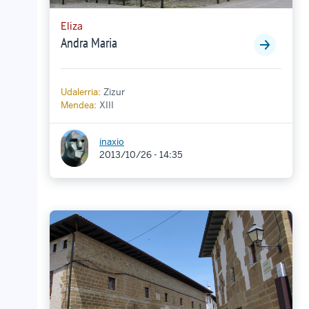
Eliza
Andra Maria
Udalerria:
Zizur
Mendea:
XIII
inaxio
2013/10/26 - 14:35