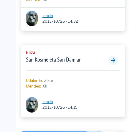
inaxio
2013/10/26 - 14:32
Eliza
San Kosme eta San Damian
Udalerria:
Zizur
Mendea:
XIII
inaxio
2013/10/26 - 14:15