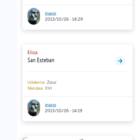
inaxio
2013/10/26 - 14:29
Eliza
San Esteban
Udalerria:
Zizur
Mendea:
XVI
inaxio
2013/10/26 - 14:19