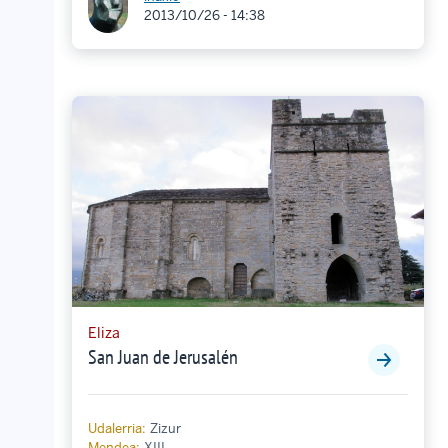
2013/10/26 - 14:38
Eliza
San Juan de Jerusalén
Udalerria:
Zizur
Mendea:
XIII