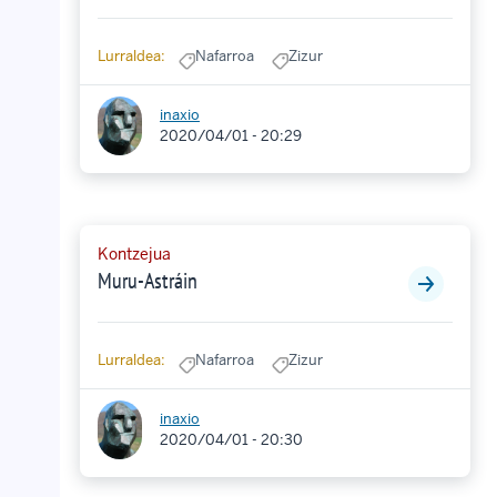
Lurraldea:
Nafarroa
Zizur
inaxio
2020/04/01 - 20:29
Kontzejua
Muru-Astráin
Lurraldea:
Nafarroa
Zizur
inaxio
2020/04/01 - 20:30