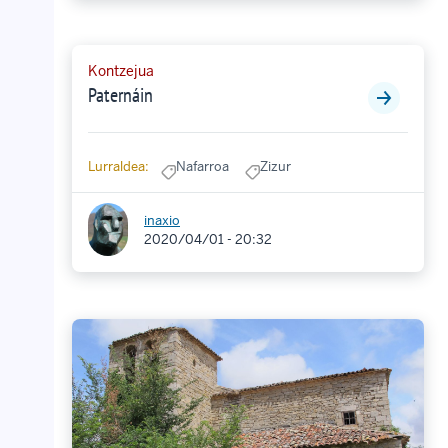
Kontzejua
Paternáin
Lurraldea:
Nafarroa
Zizur
inaxio
2020/04/01 - 20:32