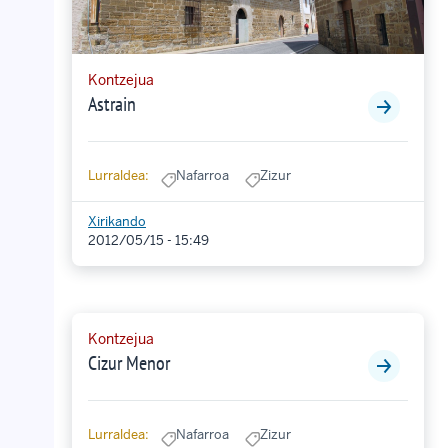
Kontzejua
Astrain
Lurraldea:
Nafarroa
Zizur
Xirikando
2012/05/15 - 15:49
Kontzejua
Cizur Menor
Lurraldea:
Nafarroa
Zizur