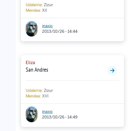
Udalerria:
Zizur
Mendea:
XII
inaxio
2013/10/26 - 14:44
Eliza
San Andres
Udalerria:
Zizur
Mendea:
XVI
inaxio
2013/10/26 - 14:49