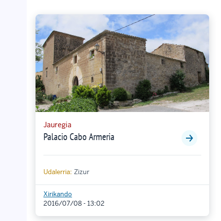
Jauregia
Palacio Cabo Armeria
Udalerria:
Zizur
Xirikando
2016/07/08 - 13:02