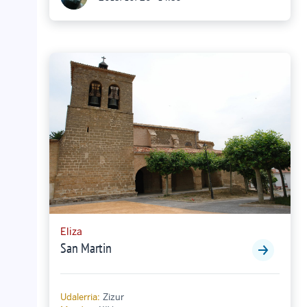
Eliza
San Martin
Udalerria:
Zizur