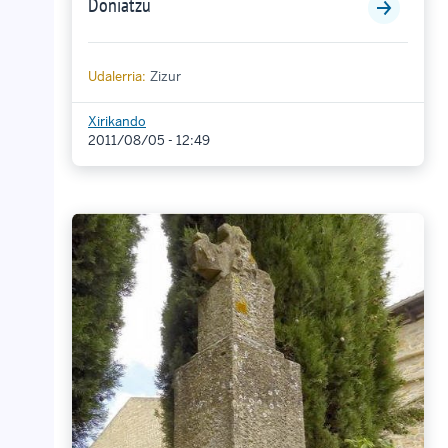
Doniatzu
Udalerria:
Zizur
Xirikando
2011/08/05 - 12:49