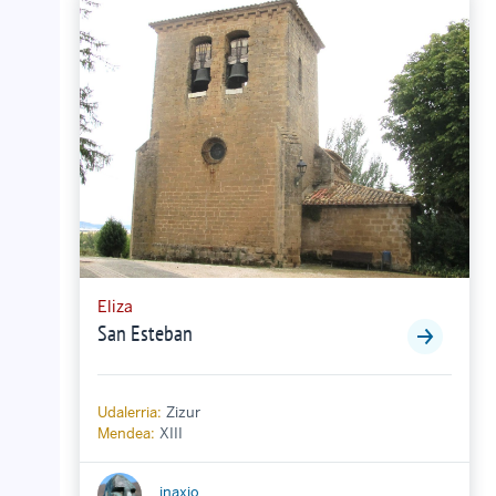
Eliza
San Esteban
Udalerria:
Zizur
Mendea:
XIII
inaxio