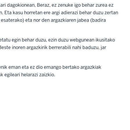
ari dagokionean, Beraz, ez zenuke igo behar zurea ez
. Eta kasu horretan ere argi adierazi behar duzu zertan
esaterako) eta nor den argazkiaren jabea (badira
petatu egin behar duzu, ezin duzu webgunean ikusitako
este inoren argazkirik berrerabili nahi baduzu, jar
enik eman eta ez dio emango bertako argazkiak
 egileari helarazi zaizkio.