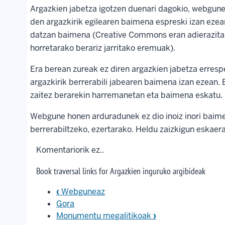
Argazkien jabetza igotzen duenari dagokio, webgune
den argazkirik egilearen baimena espreski izan ezean
datzan baimena (Creative Commons eran adierazita 
horretarako berariz jarritako eremuak).
Era berean zureak ez diren argazkien jabetza erres
argazkirik berrerabili jabearen baimena izan ezean. B
zaitez berarekin harremanetan eta baimena eskatu.
Webgune honen arduradunek ez dio inoiz inori baim
berrerabiltzeko, ezertarako. Heldu zaizkigun eskaerak
Komentariorik ez..
Book traversal links for Argazkien inguruko argibideak
‹
Webguneaz
Gora
Monumentu megalitikoak
›