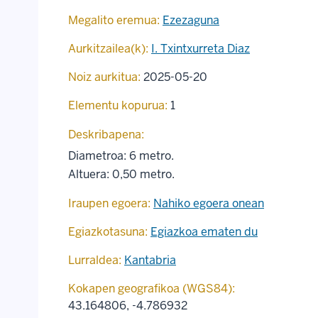
Megalito eremua:
Ezezaguna
Aurkitzailea(k):
I. Txintxurreta Diaz
Noiz aurkitua:
2025-05-20
Elementu kopurua:
1
Deskribapena:
Diametroa: 6 metro.
Altuera: 0,50 metro.
Iraupen egoera:
Nahiko egoera onean
Egiazkotasuna:
Egiazkoa ematen du
Lurraldea:
Kantabria
Kokapen geografikoa (WGS84):
43.164806
,
-4.786932