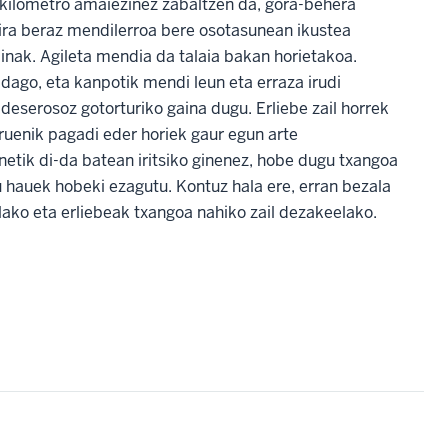
kilometro amaiezinez zabaltzen da, gora-behera
dira beraz mendilerroa bere osotasunean ikustea
inak. Agileta mendia da talaia bakan horietakoa.
dago, eta kanpotik mendi leun eta erraza irudi
 deserosoz gotorturiko gaina dugu. Erliebe zail horrek
ruenik pagadi eder horiek gaur egun arte
netik di-da batean iritsiko ginenez, hobe dugu txangoa
ru hauek hobeki ezagutu. Kontuz hala ere, erran bezala
lako eta erliebeak txangoa nahiko zail dezakeelako.