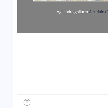
Agiletako gailurra
©zuriain (