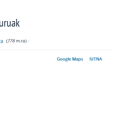
uruak
ra
(
778
m.ra) ·
Google Maps
SITNA