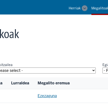
Main
Herriak
Megalitoa
Toggle
navigation
sub-
navigation
koak
itzailea
Egi
ta
Lurraldea
Megalito eremua
Ezezaguna