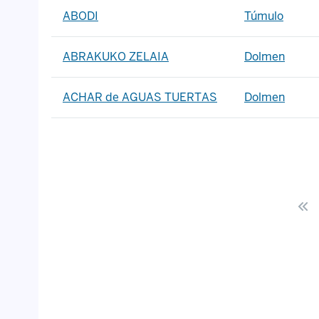
ABODI
Túmulo
ABRAKUKO ZELAIA
Dolmen
ACHAR de AGUAS TUERTAS
Dolmen
Primer
P
Pagina
página
a