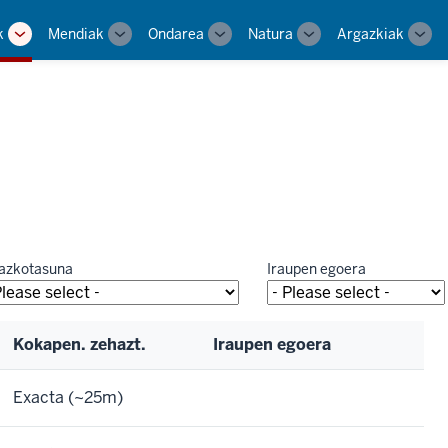
k
Mendiak
Ondarea
Natura
Argazkiak
Toggle
Toggle
Toggle
Toggle
Tog
sub-
sub-
sub-
sub-
sub-
navigation
navigation
navigation
navigation
navi
azkotasuna
Iraupen egoera
Kokapen. zehazt.
Iraupen egoera
Exacta (~25m)