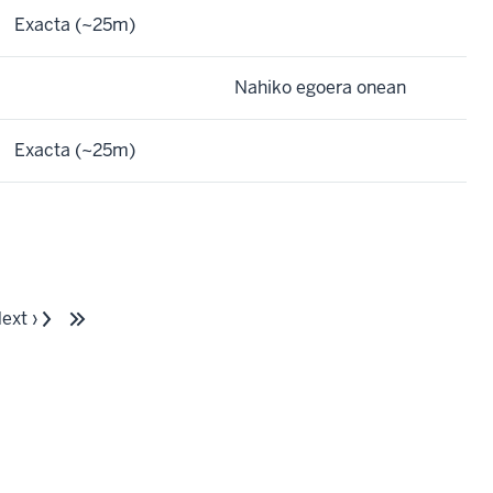
Exacta (~25m)
Nahiko egoera onean
Exacta (~25m)
ext ›
Siguiente
Última
página
página