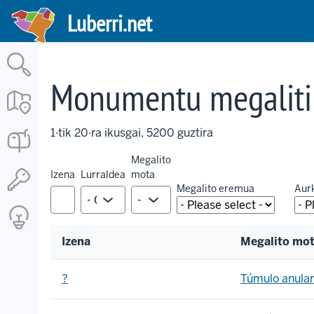
Pasar
Luberri.net
al
contenido
principal
Monumentu megaliti
1·tik 20·ra ikusgai, 5200 guztira
Megalito
Izena
Lurraldea
mota
Megalito eremua
Aurk
Izena
Megalito mo
?
Túmulo anular