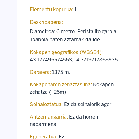
Elementu kopurua:
1
Deskribapena:
Diametroa: 6 metro. Peristalito garbia.
Txabola baten aztarnak daude.
Kokapen geografikoa (WGS84):
43.177496574568
,
-4.7719717868935
Garaiera:
1375 m.
Kokapenaren zehaztasuna:
Kokapen
zehatza (~25m)
Seinaleztatua:
Ez da seinalerik ageri
Antzemangarria:
Ez da horren
nabarmena
Eguneratua:
Ez