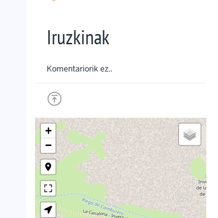
Iruzkinak
Komentariorik ez..
+
−