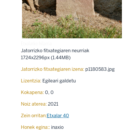
Etxalarko hilarria
Jatorrizko fitxategiaren neurriak
1724x2296px (1.44MB)
Jatorrizko fitxategiaren izena:
p1180583.jpg
Lizentzia:
Egileari galdetu
Kokapena:
0
,
0
Noiz aterea:
2021
Zein orritan:
Etxalar 40
Honek egina::
inaxio