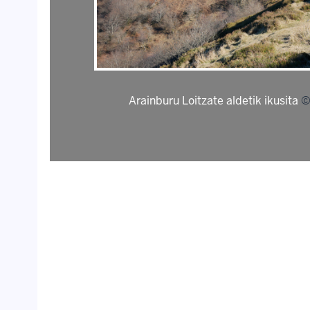
Arainburu Loitzate aldetik ikusita
©i