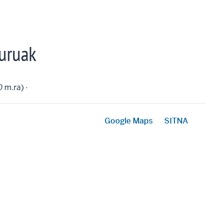
uruak
0
m.ra) ·
Google Maps
SITNA