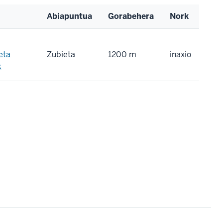
Abiapuntua
Gorabehera
Nork
eta
Zubieta
1200 m
inaxio
k