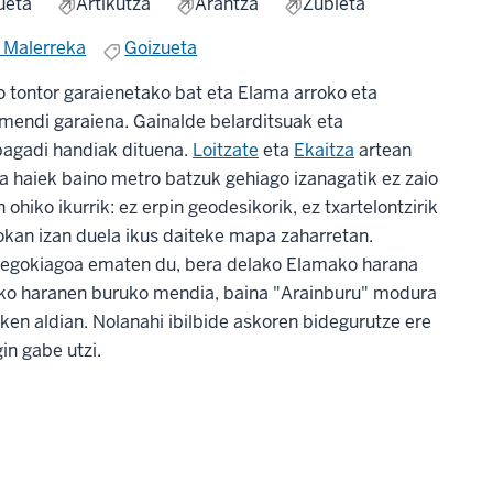
ueta
Artikutza
Arantza
Zubieta
 Malerreka
Goizueta
 tontor garaienetako bat eta Elama arroko eta
 mendi garaiena. Gainalde belarditsuak eta
 pagadi handiak dituena.
Loitzate
eta
Ekaitza
artean
ta haiek baino metro batzuk gehiago izanagatik ez zaio
ohiko ikurrik: ez erpin geodesikorik, ez txartelontzirik
lokan izan duela ikus daiteke mapa zaharretan.
n egokiagoa ematen du, bera delako Elamako harana
ko haranen buruko mendia, baina "Arainburu" modura
ken aldian. Nolanahi ibilbide askoren bidegurutze ere
in gabe utzi.