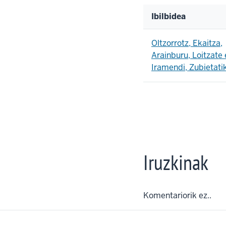
Ibilbidea
Oltzorrotz, Ekaitza,
Arainburu, Loitzate 
Iramendi, Zubietati
Iruzkinak
Komentariorik ez..