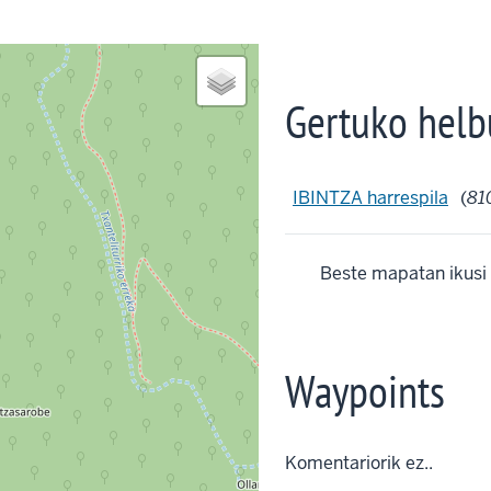
Gertuko helb
IBINTZA harrespila
(
81
Beste mapatan ikusi
Waypoints
Komentariorik ez..