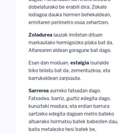
dobelaturako be erabili dira. Zokalo
lodiagoa dauka hormen behekaldean,
ermitaren perimetro osoa zehartzen.
Zoladurea
lauzak imitetan dituan
markautako hormigoizko plaka bat da.
Altarearen aldean goragune bat dago.
Esan dan moduan,
estalgia
isurialde
biko teilatu bat da, zementuzkoa, eta
barrukaldean zarpiauta.
Sarrerea
aurreko fatxadan dago.
Fatxadea, barriz, guztiz edegita dago,
kuruztoki modura, eta erdian barrura
sartzeko edegita dagoan metro bateko
altuerako hormatxu batek babesten dau,
baita metalezko hesi batek be,