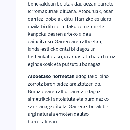
behekaldean bolutak daukiezan barrote
lerromakurrak dituana. Ateburuak, esan
dan lez, dobelak ditu. Harrizko eskilara-
maila bi ditu, ermitako zoruaren eta
kanpokaldearen arteko aldea
gainditzeko. Sarrerearen alboetan,
landa-estiloko ontzi bi dagoz ur
bedeinkaturako, ia arbastatu bako harriz
egindakoak eta putzutxu banagaz.
Alboetako hormetan
edegitako leiho
zorrotz biren bidez argiztatzen da.
Burualdearen albo banatan dagoz,
simetrikoki antolatuta eta burdinazko
sare lauagaz itxita. Sarrerak berak be
argi naturala emoten deutso
barrukaldeari.