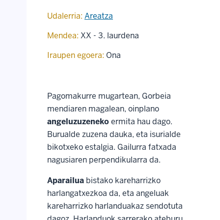
Udalerria:
Areatza
Mendea:
XX - 3. laurdena
Iraupen egoera:
Ona
Pagomakurre mugartean, Gorbeia
mendiaren magalean, oinplano
angeluzuzeneko
ermita hau dago.
Burualde zuzena dauka, eta isurialde
bikotxeko estalgia. Gailurra fatxada
nagusiaren perpendikularra da.
Aparailua
bistako kareharrizko
harlangatxezkoa da, eta angeluak
kareharrizko harlanduakaz sendotuta
dagoz. Harlanduok sarrerako ateburu