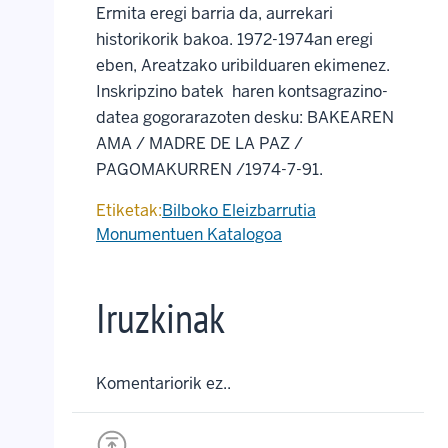
Ermita eregi barria da, aurrekari
historikorik bakoa. 1972-1974an eregi
eben, Areatzako uribilduaren ekimenez.
Inskripzino batek haren kontsagrazino-
datea gogorarazoten desku: BAKEAREN
AMA / MADRE DE LA PAZ /
PAGOMAKURREN /1974-7-91.
Etiketak:
Bilboko Eleizbarrutia
Monumentuen Katalogoa
Iruzkinak
Komentariorik ez..