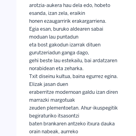
arotzia-aukera hau dela edo, hobeto
esanda, izan zela, eraikin
honen ezaugarririk erakargarriena.
Egia esan, buruko aldearen sabai
moduan lau puntadun
eta bost gakodun izarrak dituen
gurutzeriadun ganga dago,
gehi beste lau estekailu, bai ardatzaren
norabidean eta zeharka.
Txit diseinu kultua, baina egurrez egina.
Elizak jasan duen
eraberritze modernoan galdu izan diren
marrazki margotuak
zeuden plementoetan. Ahur-ikuspegitik
begiraturiko itsasontzi
baten brankaren antzeko itxura dauka
orain nabeak, aurreko