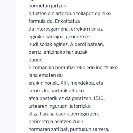
hormetan jartzen
dituzten oin artezdun teilapez eginiko
formula da. Enkotxatua
da interesgarriena, errekarri txikiz
eginiko karrajua, geometria-
irudi soilak eginez. Alderdi batean,
berriz, antzinako harlauzak
daude.
Erromaniko berantiarreko edo inertziako
lana ematen du
eraikin honek, XIII. mendekoa, eta
jatorrizko hartatik alboko
atea besterik ez da geratzen. 1510.
urtearen inguruan, jatorrizko
eliza hura ia osorik berregin zen:
perimetroa osatzen zuen
hormaren zati bat, puntudun sarrera,