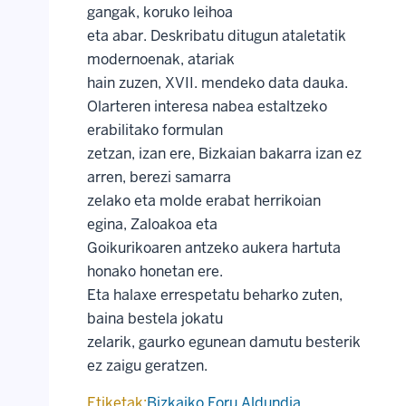
gangak, koruko leihoa
eta abar. Deskribatu ditugun ataletatik
modernoenak, atariak
hain zuzen, XVII. mendeko data dauka.
Olarteren interesa nabea estaltzeko
erabilitako formulan
zetzan, izan ere, Bizkaian bakarra izan ez
arren, berezi samarra
zelako eta molde erabat herrikoian
egina, Zaloakoa eta
Goikurikoaren antzeko aukera hartuta
honako honetan ere.
Eta halaxe errespetatu beharko zuten,
baina bestela jokatu
zelarik, gaurko egunean damutu besterik
ez zaigu geratzen.
Etiketak:
Bizkaiko Foru Aldundia