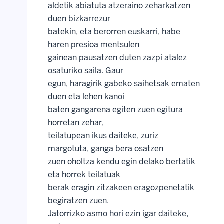
aldetik abiatuta atzeraino zeharkatzen
duen bizkarrezur
batekin, eta berorren euskarri, habe
haren presioa mentsulen
gainean pausatzen duten zazpi atalez
osaturiko saila. Gaur
egun, haragirik gabeko saihetsak ematen
duen eta lehen kanoi
baten gangarena egiten zuen egitura
horretan zehar,
teilatupean ikus daiteke, zuriz
margotuta, ganga bera osatzen
zuen oholtza kendu egin delako bertatik
eta horrek teilatuak
berak eragin zitzakeen eragozpenetatik
begiratzen zuen.
Jatorrizko asmo hori ezin igar daiteke,