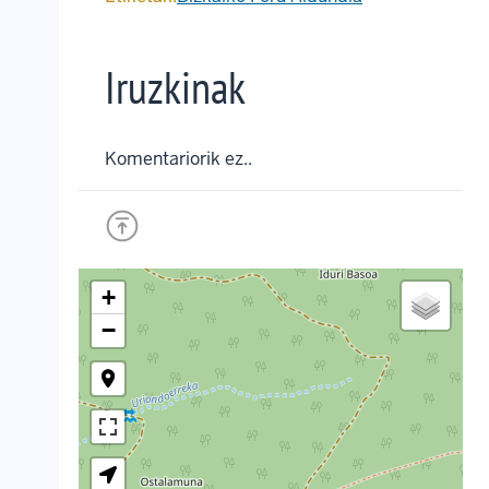
Iruzkinak
Komentariorik ez..
+
−