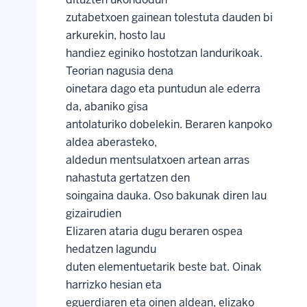
zutabetxoen gainean tolestuta dauden bi
arkurekin, hosto lau
handiez eginiko hostotzan landurikoak.
Teorian nagusia dena
oinetara dago eta puntudun ale ederra
da, abaniko gisa
antolaturiko dobelekin. Beraren kanpoko
aldea aberasteko,
aldedun mentsulatxoen artean arras
nahastuta gertatzen den
soingaina dauka. Oso bakunak diren lau
gizairudien
Elizaren ataria dugu beraren ospea
hedatzen lagundu
duten elementuetarik beste bat. Oinak
harrizko hesian eta
eguerdiaren eta oinen aldean, elizako