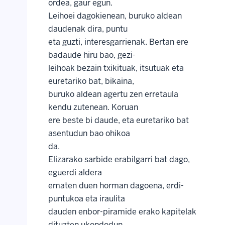
ordea, gaur egun.
Leihoei dagokienean, buruko aldean
daudenak dira, puntu
eta guzti, interesgarrienak. Bertan ere
badaude hiru bao, gezi-
leihoak bezain txikituak, itsutuak eta
euretariko bat, bikaina,
buruko aldean agertu zen erretaula
kendu zutenean. Koruan
ere beste bi daude, eta euretariko bat
asentudun bao ohikoa
da.
Elizarako sarbide erabilgarri bat dago,
eguerdi aldera
ematen duen horman dagoena, erdi-
puntukoa eta iraulita
dauden enbor-piramide erako kapitelak
dituzten ukondodun