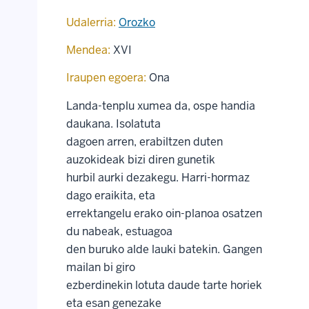
Udalerria:
Orozko
Mendea:
XVI
Iraupen egoera:
Ona
Landa-tenplu xumea da, ospe handia
daukana. Isolatuta
dagoen arren, erabiltzen duten
auzokideak bizi diren gunetik
hurbil aurki dezakegu. Harri-hormaz
dago eraikita, eta
errektangelu erako oin-planoa osatzen
du nabeak, estuagoa
den buruko alde lauki batekin. Gangen
mailan bi giro
ezberdinekin lotuta daude tarte horiek
eta esan genezake