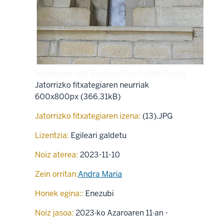
Jasokundeko Ama Birjinaren Eliza. Gaubea (Tuesta)
Jatorrizko fitxategiaren neurriak
600x800px (366.31kB)
Jatorrizko fitxategiaren izena:
(13).JPG
Lizentzia:
Egileari galdetu
Noiz aterea:
2023-11-10
Zein orritan:
Andra Maria
Honek egina::
Enezubi
Noiz jasoa:
2023·ko Azaroaren 11·an -