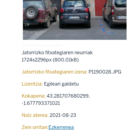
Ezkerrenea etxea, Bera
Jatorrizko fitxategiaren neurriak
1724x2296px (800.01kB)
Jatorrizko fitxategiaren izena:
P1190028.JPG
Lizentzia:
Egileari galdetu
Kokapena:
43.281707680299
,
-1.677793371021
Noiz aterea:
2021-08-23
Zein orritan:
Ezkerrenea