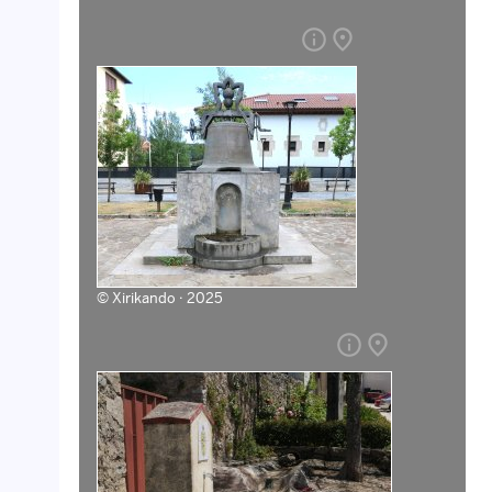
info
place
©
Xirikando · 2025
info
place