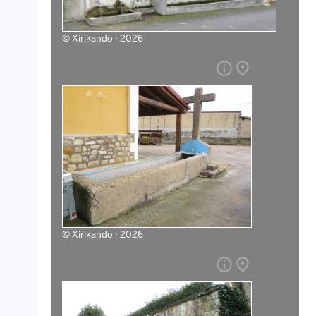
©
Xirikando · 2026
info
place
©
Xirikando · 2026
info
place