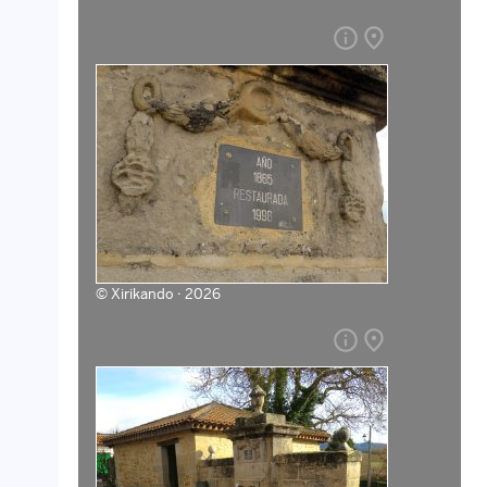
info
place
©
Xirikando · 2026
info
place