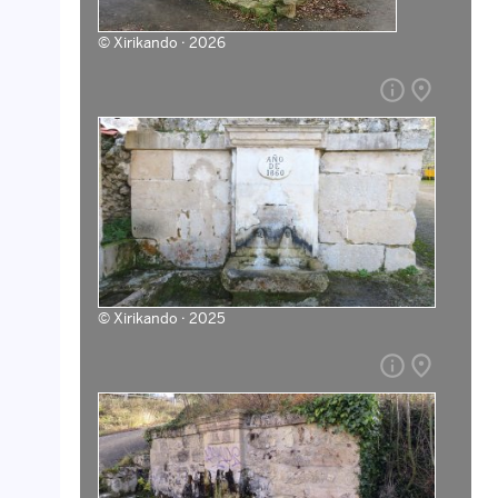
©
Xirikando · 2026
info
place
©
Xirikando · 2025
info
place