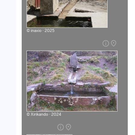
©
inaxio · 2025
info
place
©
Xirikando · 2024
info
place