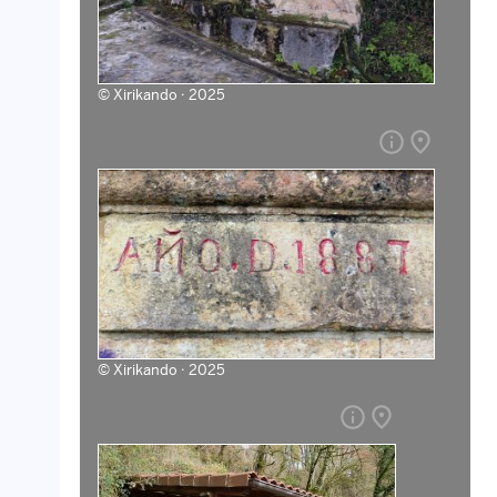
©
Xirikando · 2025
info
place
©
Xirikando · 2025
info
place