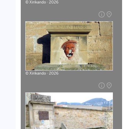
©
Xirikando · 2026
info
place
©
Xirikando · 2026
info
place