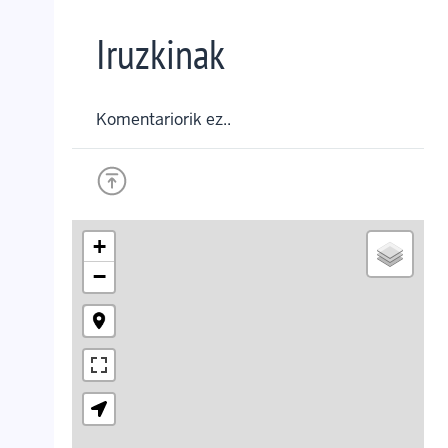
Iruzkinak
Komentariorik ez..
+
−