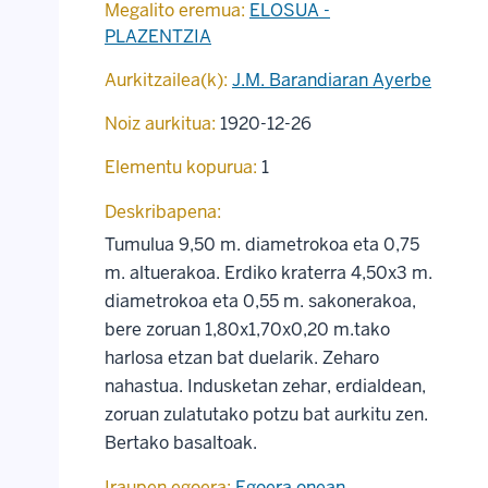
Megalito eremua:
ELOSUA -
PLAZENTZIA
Aurkitzailea(k):
J.M. Barandiaran Ayerbe
Noiz aurkitua:
1920-12-26
Elementu kopurua:
1
Deskribapena:
Tumulua 9,50 m. diametrokoa eta 0,75
m. altuerakoa. Erdiko kraterra 4,50x3 m.
diametrokoa eta 0,55 m. sakonerakoa,
bere zoruan 1,80x1,70x0,20 m.tako
harlosa etzan bat duelarik. Zeharo
nahastua. Indusketan zehar, erdialdean,
zoruan zulatutako potzu bat aurkitu zen.
Bertako basaltoak.
Iraupen egoera:
Egoera onean