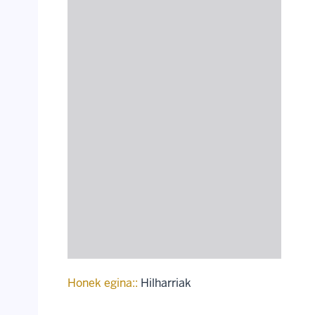
Honek egina::
Hilharriak