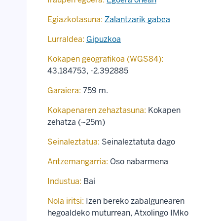
Egiazkotasuna:
Zalantzarik gabea
Lurraldea:
Gipuzkoa
Kokapen geografikoa (WGS84):
43.184753
,
-2.392885
Garaiera:
759 m.
Kokapenaren zehaztasuna:
Kokapen
zehatza (~25m)
Seinaleztatua:
Seinaleztatuta dago
Antzemangarria:
Oso nabarmena
Industua:
Bai
Nola iritsi:
Izen bereko zabalgunearen
hegoaldeko muturrean, Atxolingo IMko