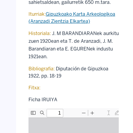
sahietsaldean, gailurretik 650 m.tara.
Iturriak:
Gipuzkoako Karta Arkeologikoa
(Aranzadi Zientzia Elkartea)
Historiala:
J. M BARANDIARANek aurkitu
zuen 1920ean eta T. de Aranzadi, J. M.
Barandiaran eta E. EGURENek industu
1921ean.
Bibliografia:
Diputación de Gipuzkoa
1922, pp. 18-19
Fitxa:
Ficha IRUIYA