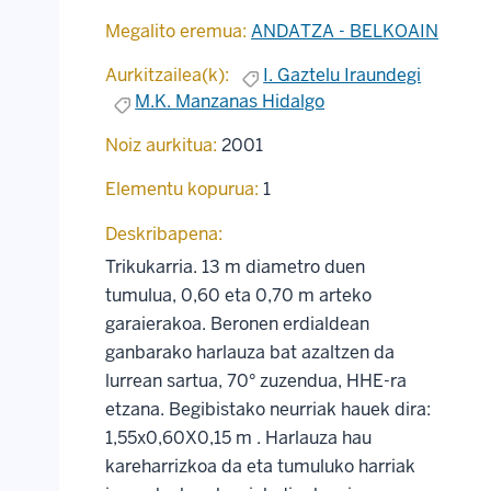
Megalito eremua:
ANDATZA - BELKOAIN
Aurkitzailea(k):
I. Gaztelu Iraundegi
M.K. Manzanas Hidalgo
Noiz aurkitua:
2001
Elementu kopurua:
1
Deskribapena:
Trikukarria. 13 m diametro duen
tumulua, 0,60 eta 0,70 m arteko
garaierakoa. Beronen erdialdean
ganbarako harlauza bat azaltzen da
lurrean sartua, 70° zuzendua, HHE-ra
etzana. Begibistako neurriak hauek dira:
1,55x0,60X0,15 m . Harlauza hau
kareharrizkoa da eta tumuluko harriak