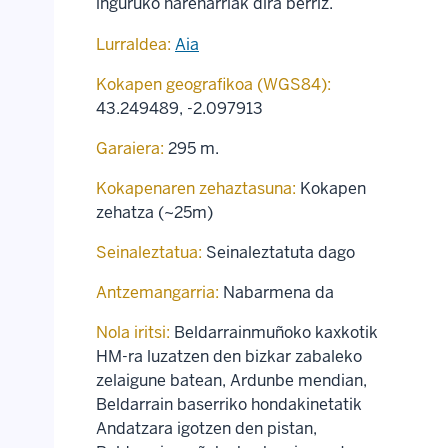
inguruko hareharriak dira berriz.
Lurraldea:
Aia
Kokapen geografikoa (WGS84):
43.249489
,
-2.097913
Garaiera:
295 m.
Kokapenaren zehaztasuna:
Kokapen
zehatza (~25m)
Seinaleztatua:
Seinaleztatuta dago
Antzemangarria:
Nabarmena da
Nola iritsi:
Beldarrainmuñoko kaxkotik
HM-ra luzatzen den bizkar zabaleko
zelaigune batean, Ardunbe mendian,
Beldarrain baserriko hondakinetatik
Andatzara igotzen den pistan,