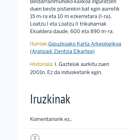
Beldarrainmuñoko kaxkoa inguratzen
duen beste pistarekin bat egin aurretik
15 m-ra eta 10 m ezkerretara (I-ra).
Loatzu I eta Loatzu II trikuharriak
Ekialdera daude, 600 eta 890 m-ra.
Iturriak:
Gipuzkoako Karta Arkeologikoa
(Aranzadi Zientzia Elkartea)
Historiala:
I. Gazteluk aurkitu zuen
2001n. Ez da indusketarik egin.
Iruzkinak
Komentariorik ez..