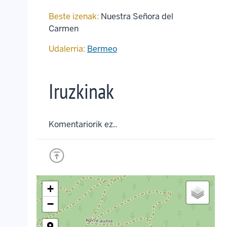
Beste izenak:
Nuestra Señora del
Carmen
Udalerria:
Bermeo
Iruzkinak
Komentariorik ez..
+
−