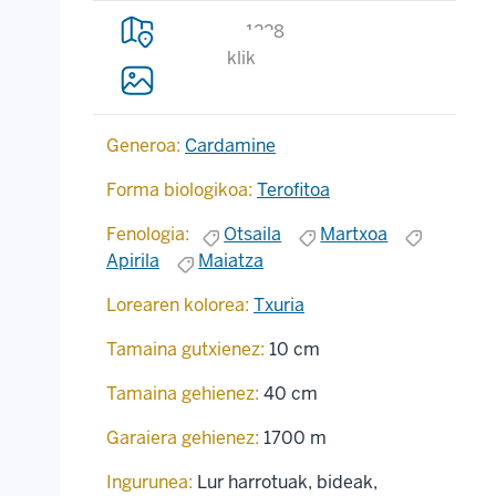
1228
klik
Generoa:
Cardamine
Forma biologikoa:
Terofitoa
Fenologia:
Otsaila
Martxoa
Apirila
Maiatza
Lorearen kolorea:
Txuria
Tamaina gutxienez:
10 cm
Tamaina gehienez:
40 cm
Garaiera gehienez:
1700 m
Ingurunea:
Lur harrotuak, bideak,