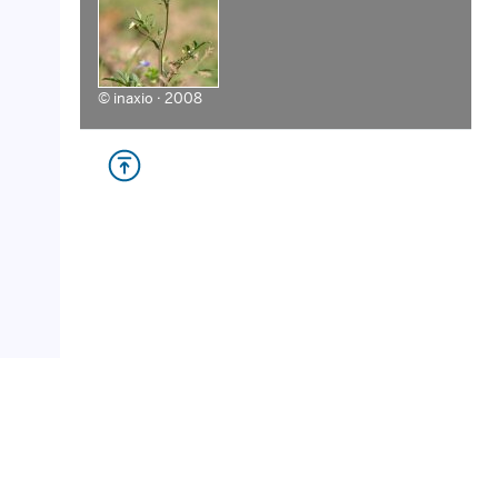
©
inaxio · 2008
www.luberri.net