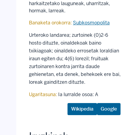
harkaitzetako lauguneak, uharritzak,
hormak, larreak.
Banaketa orokorra:
Subkosmopolita
Urteroko landarea; zurtoinek (0)2-6
hosto dituzte, oinaldekoak baino
txikiagoak; oinaldeko errosetak loraldian
iraun egiten du; 4(6) lorezil; fruituak
zurtoinaren kontra jarrita daude
gehienetan, eta denek, behekoek ere bai,
loreak gainditzen dituzte.
Ugaritasuna:
Ia lurralde osoa: A
Wikipedia
Google