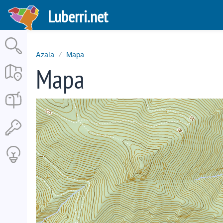
Skip
Luberri.net
to
main
content
Azala
Mapa
Mapa