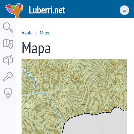
Skip
Luberri.net
to
Men
main
content
Azala
Mapa
Mapa