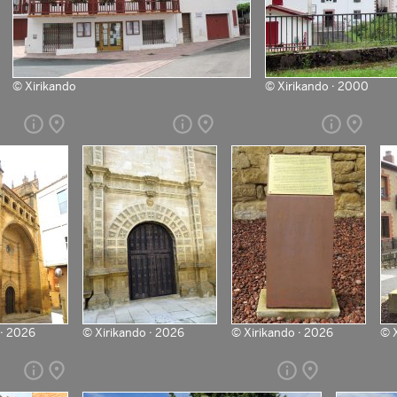
©
Xirikando
©
Xirikando · 2000
info
place
info
place
info
place
 · 2026
©
Xirikando · 2026
©
Xirikando · 2026
©
info
place
info
place