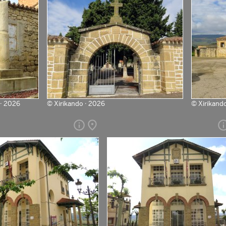
 · 2026
©
Xirikando · 2026
©
Xirikand
info
place
in