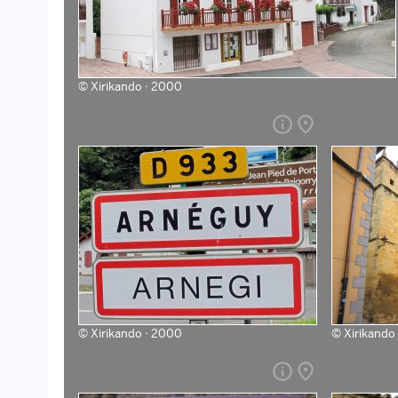
©
Xirikando · 2000
info
place
©
Xirikando · 2000
©
Xirikando
info
place