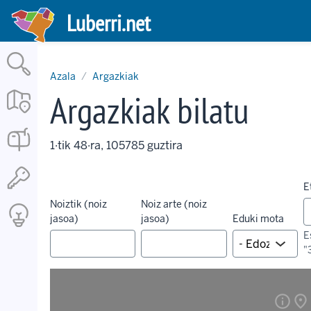
Skip
Luberri.net
to
main
content
Azala
Argazkiak
Argazkiak bilatu
1·tik 48·ra, 105785 guztira
E
Noiztik (noiz
Noiz arte (noiz
jasoa)
jasoa)
Eduki mota
E
"
info
place