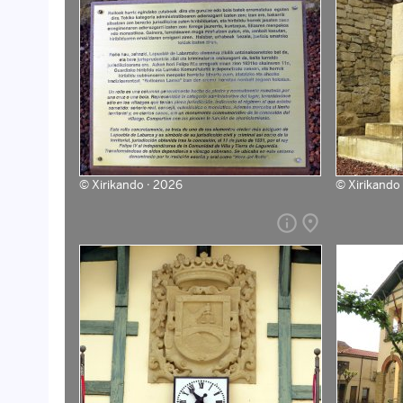
©
Xirikando · 2026
©
Xirikando
info
place