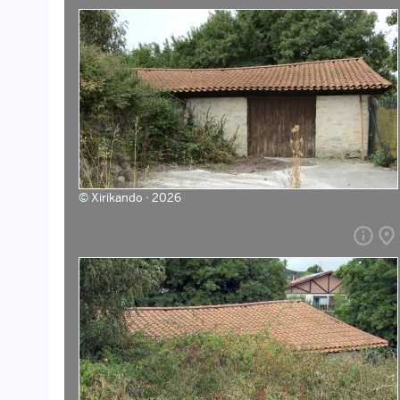
©
Xirikando · 2026
info
place