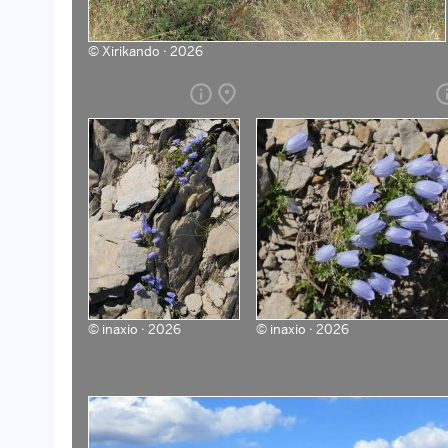
©
Xirikando · 2026
info
place
in
©
inaxio · 2026
©
inaxio · 2026