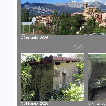
©
Xirikando · 2026
info
place
©
Xirikando · 2026
©
Xirikando