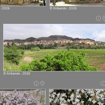
 · 2026
©
Xirikando · 2026
info
pl
©
Xirikando · 2026
info
place
inf