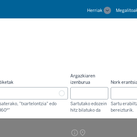
Main
Herriak
Megalitoa
Toggle
navigation
sub-
navigation
Argazkiaren
tiketak
izenburua
Nork erantsi
saterako, "txartelontzia" edo
Sartutako edozein
Sartu erabilt
360º"
hitz bilatuko da
bereizturik.
info
place