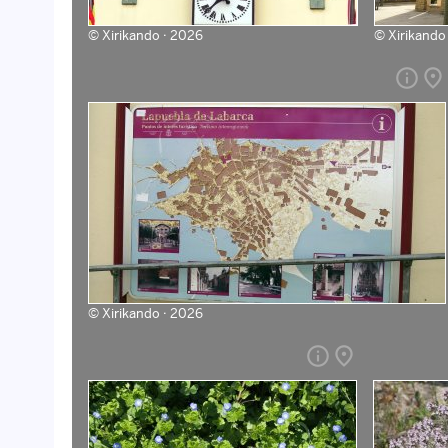
©
Xirikando · 2026
©
Xirikando
info
place
©
Xirikando · 2026
info
place